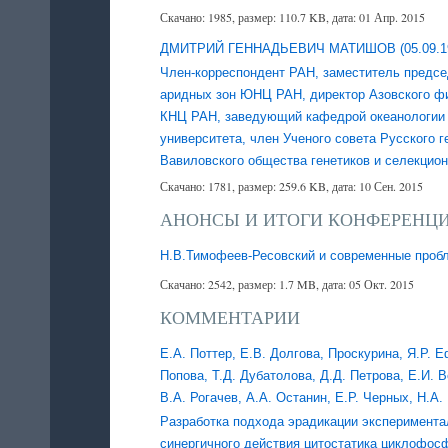
Скачано: 1985, размер: 110.7 KB, дата: 01 Апр. 2015
ДМИТРИЙ ГЕННАДЬЕВИЧ МАТИШОВ (05.09.196
Член-корреспондент РАН, заместитель предсе
аридных зон ЮНЦ РАН, директор Азовского фи
КНЦ РАН, заведующий кафедрой океанологии 
университета, член Ученого совета Русского 
Вавиловского общества генетиков и селекцио
Скачано: 1781, размер: 259.6 KB, дата: 10 Сен. 2015
АНОНСЫ И ИТОГИ КОНФЕРЕНЦ
Н.В.Тимофеев-Ресовский и современные пробл
Скачано: 2542, размер: 1.7 MB, дата: 05 Окт. 2015
КОММЕНТАРИИ
Е.А. Поттер, Е.В. Долгова, Проскурина, Я.Р. Е
Попова, Т.Д. Дубатолова, Д.Д. Петрова, Е.И. 
В.А. Рогачев, А.А. Останин, Е.Р. Черных, Н.А.
Разработка подхода эрадикации эксперимент
синергичного действия цитостатика циклофос