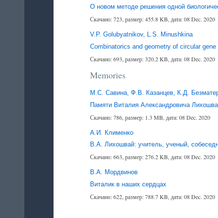
О новом методе решения одной биологиче
Скачано: 723, размер: 455.8 KB, дата: 08 Dec. 2020
V.P. Golubyatnikov, L.S. Minushkina
Combinatorics and geometry of circular gen
Скачано: 693, размер: 320.2 KB, дата: 08 Dec. 2020
Memories
М.С. Савина, Ф.В. Казанцев, К.Д. Безмате
Памяти Виталия Александровича Лихошвая
Скачано: 786, размер: 1.3 MB, дата: 08 Dec. 2020
А.И. Клименко
В.А. Лихошвай: учитель, ученый, собесед
Скачано: 663, размер: 276.2 KB, дата: 08 Dec. 2020
В.А. Мордвинов
Виталик в наших сердцах
Скачано: 622, размер: 788.7 KB, дата: 08 Dec. 2020