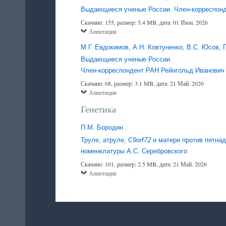
Выдающиеся ученые России. Член-корреспонд
Скачано: 155, размер: 5.4 MB, дата: 01 Июн. 2026
Аннотация
М.Г. Евдокимов, А.Н. Ковтуненко, В.С. Юсов, 
Выдающиеся ученые России.
Член-корреспондент РАН Рейнгольд Иванович
Скачано: 68, размер: 3.1 MB, дата: 21 Май. 2026
Аннотация
Генетика
П.М. Бородин
Труле, атруле,
C9orf72
и матери против пятнад
номенклатуры А.С. Серебровского
Скачано: 101, размер: 2.5 MB, дата: 21 Май. 2026
Аннотация