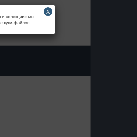
Х
и и селекции» мы
е куки-файлов.